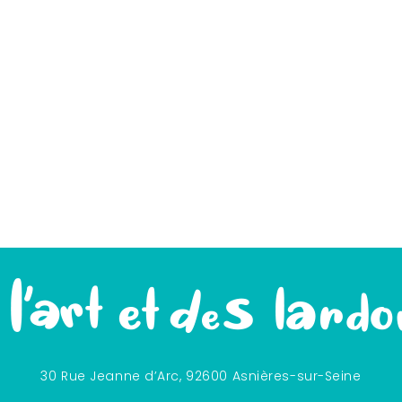
30 Rue Jeanne d’Arc, 92600 Asnières-sur-Seine